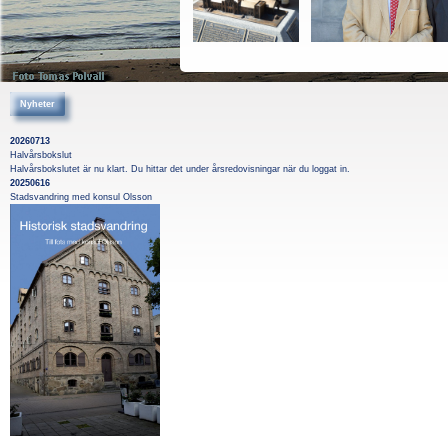
Nyheter
20260713
Halvårsbokslut
Halvårsbokslutet är nu klart. Du hittar det under årsredovisningar när du loggat in.
20250616
Stadsvandring med konsul Olsson